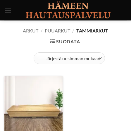
Skip
to
content
ARKUT
/
PUUARKUT
/
TAMMIARKUT
SUODATA