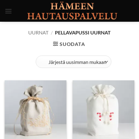
Skip
to
content
UURNAT
/
PELLAVAPUSSI UURNAT
SUODATA