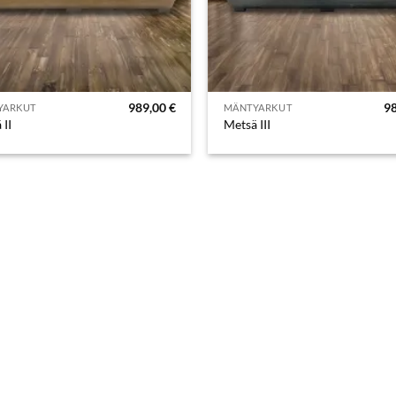
989,00
€
9
YARKUT
MÄNTYARKUT
 II
Metsä III