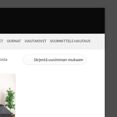
ET
UURNAT
HAUTAKIVET
SUUNNITTELE HAUTAUS
Sorted
losta
by
latest