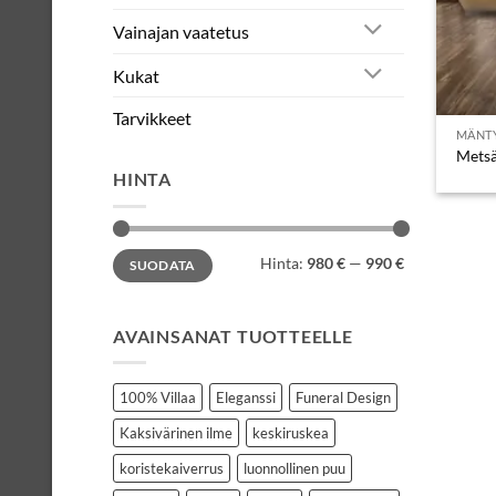
Vainajan vaatetus
Kukat
Tarvikkeet
MÄNT
Metsä
HINTA
Minimihinta
Maksimihinta
Hinta:
980 €
—
990 €
SUODATA
AVAINSANAT TUOTTEELLE
100% Villaa
Eleganssi
Funeral Design
Kaksivärinen ilme
keskiruskea
koristekaiverrus
luonnollinen puu