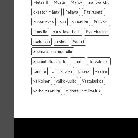
Metsä II
Musta
Mänty
mäntyarkku
oksaton mänty
Pellava
Pitsirusetti
punaruskea
puu
puuarkku
Puukoru
Puuvilla
puuvillaverhoilu
Pystykaulus
raakapuu
ruskea
Saarni
Suomalainen muotoilu
Suunniteltu naisille
Tammi
Tervaleppä
tumma
Uniikki tyyli
Unisex
vaalea
valkoinen
valkokuulto
Vastalaskos
verhoiltu arkku
Virkattu pitsikaulus