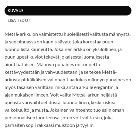
KUVAUS
LISÄTIEDOT
Metsä-arkku on valmistettu huolellisesti valitusta männystä,
ja sen pinnassa on kaunis sävyte, joka korostaa puun
luonnollista kauneutta. Jokainen arkku on yksilöllinen, ja
puun upeat kuviot tekevät jokaisesta luomuksesta
ainutlaatuisen. Männyn puuaines on tunnettu
kestävyydestään ja vahvuudestaan, ja se tekee Metsä-
arkusta pitkäikäisen valinnan. Laadukas männyn puuaines on
myös tasaisen väriltään, mikä antaa arkulle elegantin ja
ajanmukaisen ilmeen. Voit valita Metsä-arkun neljästä
upeasta värivaihtoehdosta: luonnollinen, keskiruskea,
valkokuulto ja musta. Jokainen vaihtoehto tuo esiin oman
persoonallisen luonteensa, joten voit valita sen, joka
parhaiten sopii rakkaasi muistoon ja tyyliin.