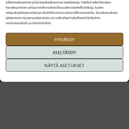
tallentaaksemme ja/tai käyttääksemme laitetietoja. Näiden tekniikoiden
Musta – unisex
Musta Lintu
hyväksyminen antaa meille mahdollisuuden käsitellä tietoja, kuten
korulla
selauskäyttäytymistä tai yksilöllisiä tunnuksia tällä sivustolla. Suostumuksen
jättäminen tai peruuttaminen voi vaikuttaa haitallisesti tiettyihin
ominaisuuksiin ja toimintoihin.
HYVÄKSY
KIELTÄYDY
NÄYTÄ ASETUKSET
Copyright 2026 ©
Hämeen Hautauspalvelu Oy