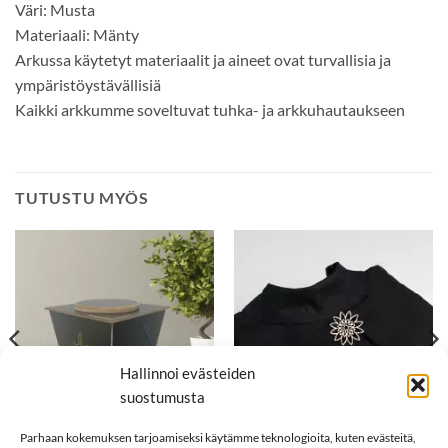
Väri: Musta
Materiaali: Mänty
Arkussa käytetyt materiaalit ja aineet ovat turvallisia ja
ympäristöystävällisiä
Kaikki arkkumme soveltuvat tuhka- ja arkkuhautaukseen
TUTUSTU MYÖS
Hallinnoi evästeiden
suostumusta
Parhaan kokemuksen tarjoamiseksi käytämme teknologioita, kuten evästeitä,
118,00
€
129,00
€
PUISET UURNAT
PELLAVAVAATTEET