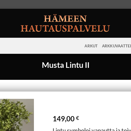
ARKUT
ARKKUVAATTE
Musta Lintu II
149,00
€
Lintu symboloi vapautta ja toi