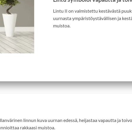
Lintu II on valmistettu kestävästä puu
uurnasta ympäristöystävällisen ja kest
muistoa.
llanvärinen linnun kuva uurnan edessä, heijastaa vapautta ja toiv
unnioittaa rakkaasi muistoa.