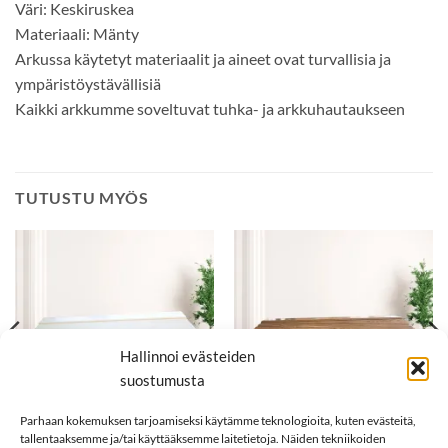
Väri: Keskiruskea
Materiaali: Mänty
Arkussa käytetyt materiaalit ja aineet ovat turvallisia ja
ympäristöystävällisiä
Kaikki arkkumme soveltuvat tuhka- ja arkkuhautaukseen
TUTUSTU MYÖS
Hallinnoi evästeiden
suostumusta
Parhaan kokemuksen tarjoamiseksi käytämme teknologioita, kuten evästeitä,
tallentaaksemme ja/tai käyttääksemme laitetietoja. Näiden tekniikoiden
989,00
€
1499,00
€
MÄNTYARKUT
SAARNIARKUT