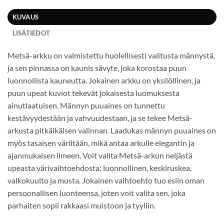
KUVAUS
LISÄTIEDOT
Metsä-arkku on valmistettu huolellisesti valitusta männystä,
ja sen pinnassa on kaunis sävyte, joka korostaa puun
luonnollista kauneutta. Jokainen arkku on yksilöllinen, ja
puun upeat kuviot tekevät jokaisesta luomuksesta
ainutlaatuisen. Männyn puuaines on tunnettu
kestävyydestään ja vahvuudestaan, ja se tekee Metsä-
arkusta pitkäikäisen valinnan. Laadukas männyn puuaines on
myös tasaisen väriltään, mikä antaa arkulle elegantin ja
ajanmukaisen ilmeen. Voit valita Metsä-arkun neljästä
upeasta värivaihtoehdosta: luonnollinen, keskiruskea,
valkokuulto ja musta. Jokainen vaihtoehto tuo esiin oman
persoonallisen luonteensa, joten voit valita sen, joka
parhaiten sopii rakkaasi muistoon ja tyyliin.