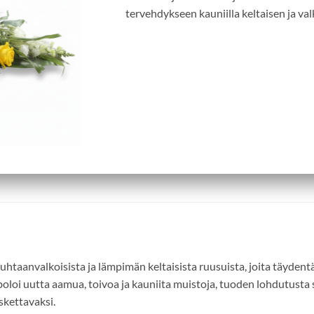
tervehdykseen kauniilla keltaisen ja val
uhtaanvalkoisista ja lämpimän keltaisista ruusuista, joita täyden
boloi uutta aamua, toivoa ja kauniita muistoja, tuoden lohdutusta
skettavaksi.