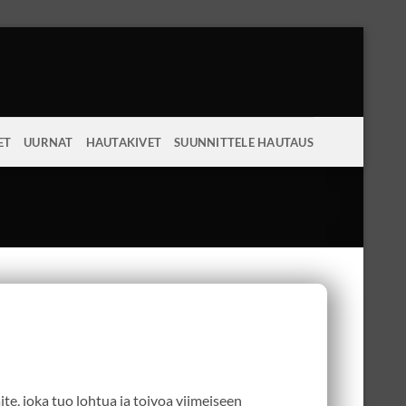
ET
UURNAT
HAUTAKIVET
SUUNNITTELE HAUTAUS
te, joka tuo lohtua ja toivoa viimeiseen