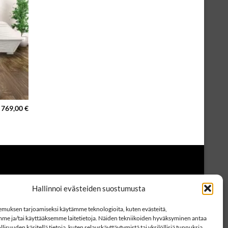
769,00
€
Hallinnoi evästeiden suostumusta
muksen tarjoamiseksi käytämme teknologioita, kuten evästeitä,
mme ja/tai käyttääksemme laitetietoja. Näiden tekniikoiden hyväksyminen antaa
lisuuden käsitellä tietoja, kuten selauskäyttäytymistä tai yksilöllisiä tunnuksia