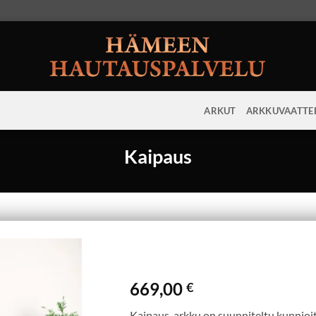
ARKUT
ARKKUVAATTE
Kaipaus
669,00
€
Kaipaus-arkku on suunniteltu kunnioi