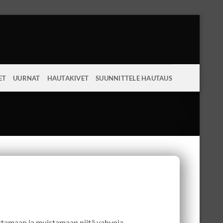
ET
UURNAT
HAUTAKIVET
SUUNNITTELE HAUTAUS
ttamaan ja muistamaan niitä vahvoja