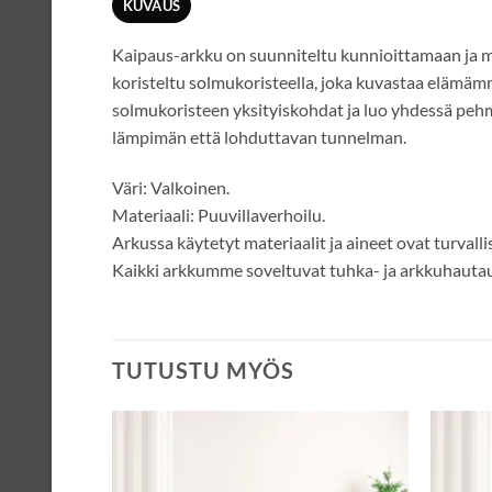
KUVAUS
Kaipaus-arkku on suunniteltu kunnioittamaan ja mu
koristeltu solmukoristeella, joka kuvastaa elämämme
solmukoristeen yksityiskohdat ja luo yhdessä pehm
lämpimän että lohduttavan tunnelman.
Väri: Valkoinen.
Materiaali: Puuvillaverhoilu.
Arkussa käytetyt materiaalit ja aineet ovat turvallis
Kaikki arkkumme soveltuvat tuhka- ja arkkuhauta
TUTUSTU MYÖS