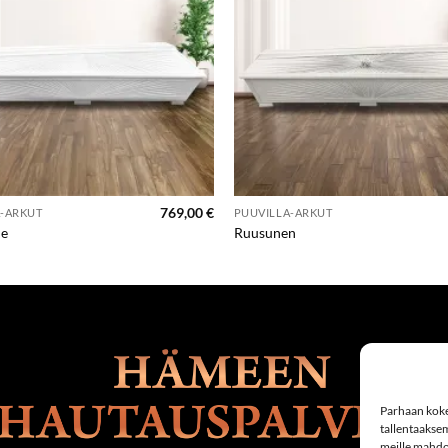
769,00
€
A-ARKUT
PUUVILLA-ARKUT
de
Ruusunen
Parhaan koke
tallentaakse
meille mahdol