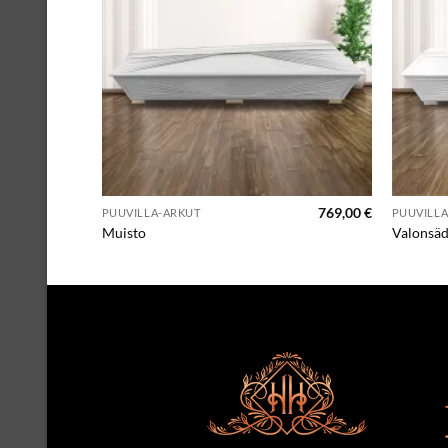
769,00
€
PUUVILLA-ARKUT
PUUVILL
Muisto
Valonsä