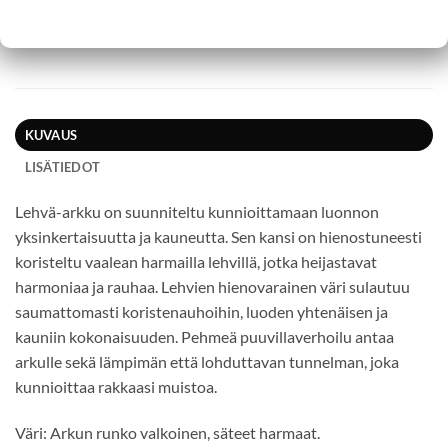
KUVAUS
LISÄTIEDOT
Lehvä-arkku on suunniteltu kunnioittamaan luonnon
yksinkertaisuutta ja kauneutta. Sen kansi on hienostuneesti
koristeltu vaalean harmailla lehvillä, jotka heijastavat
harmoniaa ja rauhaa. Lehvien hienovarainen väri sulautuu
saumattomasti koristenauhoihin, luoden yhtenäisen ja
kauniin kokonaisuuden. Pehmeä puuvillaverhoilu antaa
arkulle sekä lämpimän että lohduttavan tunnelman, joka
kunnioittaa rakkaasi muistoa.
Väri: Arkun runko valkoinen, säteet harmaat.