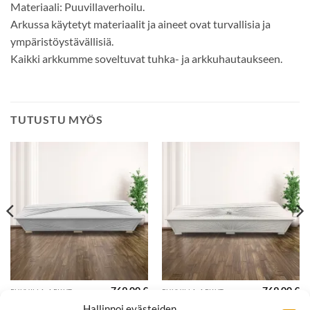
Materiaali: Puuvillaverhoilu.
Arkussa käytetyt materiaalit ja aineet ovat turvallisia ja
ympäristöystävällisiä.
Kaikki arkkumme soveltuvat tuhka- ja arkkuhautaukseen.
TUTUSTU MYÖS
769,00
€
769,00
€
PUUVILLA-ARKUT
PUUVILLA-ARKUT
Muisto
Ruusunen
Hallinnoi evästeiden