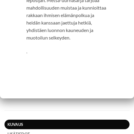
leposijan. Metsä-uurnasarja tarjoaa
mahdollisuuden muistaa ja kunnioittaa
rakkaan ihmisen elämänpolkua ja
heidän kanssaan jaettuja hetkiä,
yhdistäen luonnon kauneuden ja
muotoilun selkeyden.
.
KUVAUS
LISÄTIEDOT