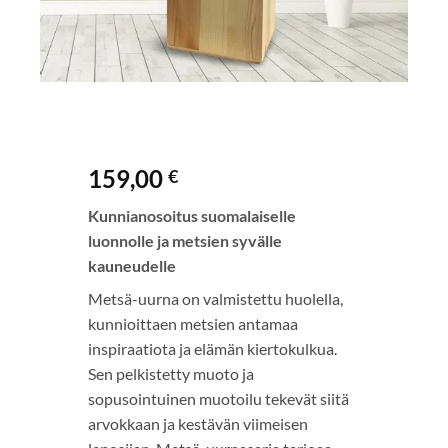
159,00
€
Kunnianosoitus suomalaiselle
luonnolle ja metsien syvälle
kauneudelle
Metsä-uurna on valmistettu huolella,
kunnioittaen metsien antamaa
inspiraatiota ja elämän kiertokulkua.
Sen pelkistetty muoto ja
sopusointuinen muotoilu tekevät siitä
arvokkaan ja kestävän viimeisen