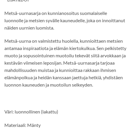
Metsä-uurnasarja on kunnianosoitus suomalaiselle
luonnolle ja metsien syvälle kauneudelle, joka on innoittanut
näiden uurnien luomista.
Metsä-uurna on valmistettu huolella, kunnioittaen metsien
antamaa inspiraatiota ja elämän kiertokulkua. Sen pelkistetty
muoto ja sopusointuinen muotoilu tekevät siitä arvokkaan ja
kestävän viimeisen leposijan. Metsä-uurnasarja tarjoaa
mahdollisuuden muistaa ja kunnioittaa rakkaan ihmisen
elämänpolkua ja heidän kanssaan jaettuja hetkiä, yhdistäen
luonnon kauneuden ja muotoilun selkeyden.
Väri: luonnollinen (lakattu)
Materiaali: Mänty