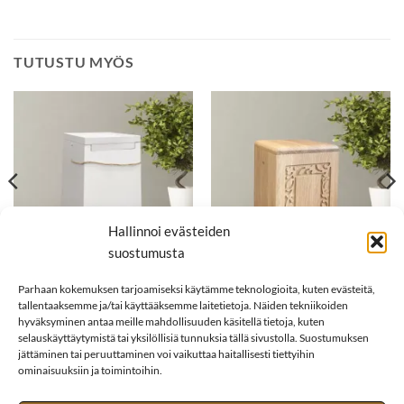
TUTUSTU MYÖS
Hallinnoi evästeiden
suostumusta
189,00
€
298,00
€
PUISET UURNAT
PUISET UURNAT
Parhaan kokemuksen tarjoamiseksi käytämme teknologioita, kuten evästeitä,
Nordic Lumi
Loru
tallentaaksemme ja/tai käyttääksemme laitetietoja. Näiden tekniikoiden
hyväksyminen antaa meille mahdollisuuden käsitellä tietoja, kuten
selauskäyttäytymistä tai yksilöllisiä tunnuksia tällä sivustolla. Suostumuksen
jättäminen tai peruuttaminen voi vaikuttaa haitallisesti tiettyihin
ominaisuuksiin ja toimintoihin.