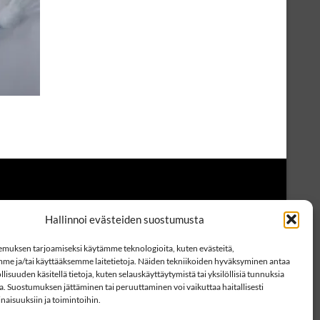
Hallinnoi evästeiden suostumusta
muksen tarjoamiseksi käytämme teknologioita, kuten evästeitä,
mme ja/tai käyttääksemme laitetietoja. Näiden tekniikoiden hyväksyminen antaa
lisuuden käsitellä tietoja, kuten selauskäyttäytymistä tai yksilöllisiä tunnuksia
lla. Suostumuksen jättäminen tai peruuttaminen voi vaikuttaa haitallisesti
inaisuuksiin ja toimintoihin.