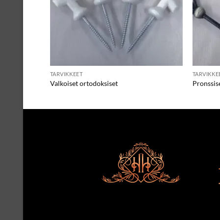
TARVIKKEET
TARVIKKE
Valkoiset ortodoksiset
Pronssise