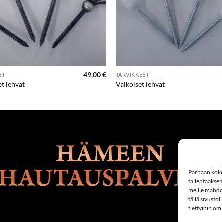
49,00
€
ET
TARVIKKEET
t lehvät
Valkoiset lehvät
Parhaan koke
tallentaakse
meille mahdol
tällä sivusto
tiettyihin om