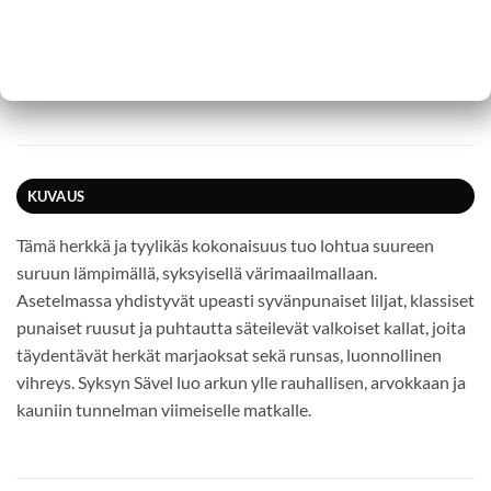
KUVAUS
Tämä herkkä ja tyylikäs kokonaisuus tuo lohtua suureen
suruun lämpimällä, syksyisellä värimaailmallaan.
Asetelmassa yhdistyvät upeasti syvänpunaiset liljat, klassiset
punaiset ruusut ja puhtautta säteilevät valkoiset kallat, joita
täydentävät herkät marjaoksat sekä runsas, luonnollinen
vihreys. Syksyn Sävel luo arkun ylle rauhallisen, arvokkaan ja
kauniin tunnelman viimeiselle matkalle.