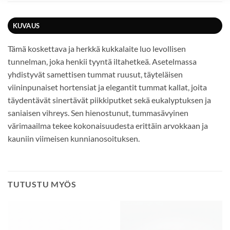
KUVAUS
Tämä koskettava ja herkkä kukkalaite luo levollisen
tunnelman, joka henkii tyyntä iltahetkeä. Asetelmassa
yhdistyvät samettisen tummat ruusut, täyteläisen
viininpunaiset hortensiat ja elegantit tummat kallat, joita
täydentävät sinertävät piikkiputket sekä eukalyptuksen ja
saniaisen vihreys. Sen hienostunut, tummasävyinen
värimaailma tekee kokonaisuudesta erittäin arvokkaan ja
kauniin viimeisen kunnianosoituksen.
TUTUSTU MYÖS