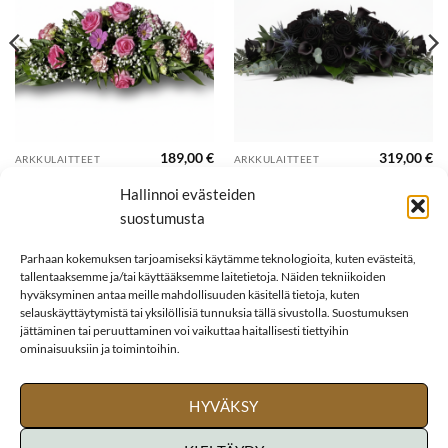
189,00
€
319,00
€
ARKKULAITTEET
ARKKULAITTEET
UNELMA
USVA
Hallinnoi evästeiden
suostumusta
Parhaan kokemuksen tarjoamiseksi käytämme teknologioita, kuten evästeitä,
tallentaaksemme ja/tai käyttääksemme laitetietoja. Näiden tekniikoiden
hyväksyminen antaa meille mahdollisuuden käsitellä tietoja, kuten
selauskäyttäytymistä tai yksilöllisiä tunnuksia tällä sivustolla. Suostumuksen
jättäminen tai peruuttaminen voi vaikuttaa haitallisesti tiettyihin
ominaisuuksiin ja toimintoihin.
HYVÄKSY