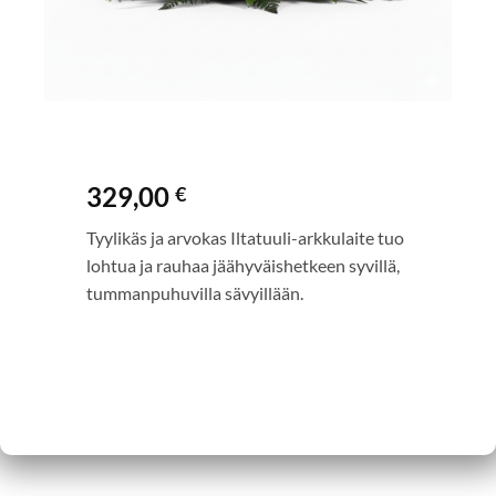
329,00
€
Tyylikäs ja arvokas Iltatuuli-arkkulaite tuo
lohtua ja rauhaa jäähyväishetkeen syvillä,
tummanpuhuvilla sävyillään.